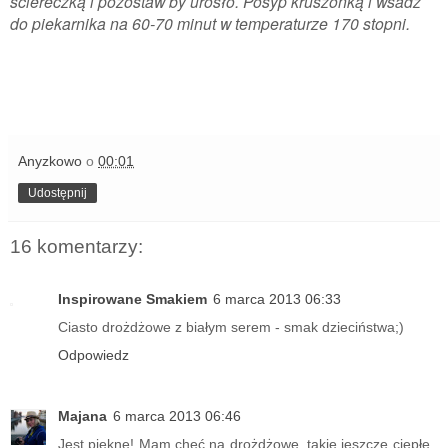
ściereczką i pozostaw by urosło. Posyp kruszonką i wsadź
do piekarnika na 60-70 minut w temperaturze 170 stopni.
Anyzkowo
o
00:01
Udostępnij
16 komentarzy:
Inspirowane Smakiem
6 marca 2013 06:33
Ciasto drożdżowe z białym serem - smak dzieciństwa;)
Odpowiedz
Majana
6 marca 2013 06:46
Jest piękne! Mam chęć na drożdżowe, takie jeszcze ciepłe ,